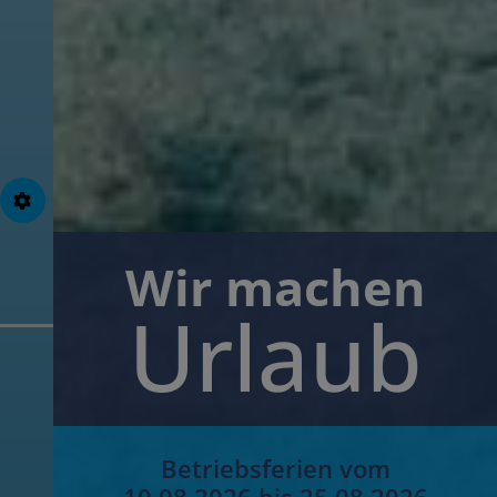
Freitag:
7.30 – 12.00 Uhr
O
der Sie nutzen unser Kontaktformular und wir
melden uns zeitnah bei Ihnen.
Kontakt
Wir machen
Urlaub
Betriebsferien vom