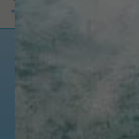
HEIZUNG
BAD
HAUSTECHNIK
LÜFTUNG
Modernisierung,
Wartung
oder
Reparatur
–
fragen Sie uns.
Ob lang geplanter
Badumbau
oder die dringende
Reparatur
Ihrer
Heizung
– am besten rufen Sie uns
einfach an. Unter +49 (08332) 93126
sind wir
freundlich, gewissenhaft und ehrlich für Sie da.
Montag – Donnerstag:
7.30 – 12.00 Uhr und 13.00 – 17.00 Uhr