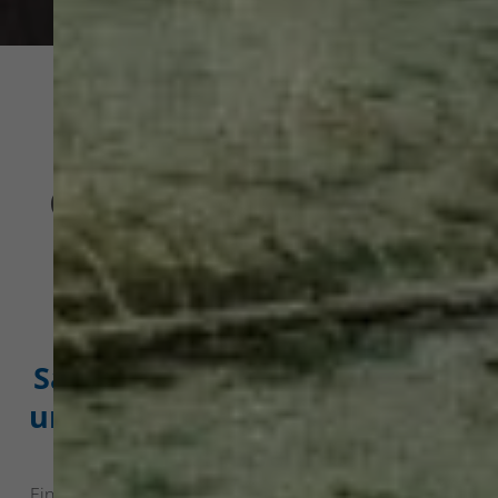
Ihr Fachbetrieb aus
Ottobeuren für Heizung
und Bad
Emil Hoffmann & Söhne
GmbH – die Experten für
Sanitärtechnik, Heizungsbau
und Heizungsmodernisierung
in Ottobeuren
Eine intelligente Heizung, mit der Sie nachhaltig sparen.