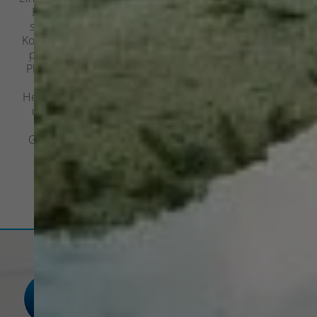
Ein zeitlos schönes Bad, das Ihnen im Alter Freiheit
schenkt. Oder ein Zentralstaubsauger, der für mehr
Komfort und saubere Luft sorgt. Was dürfen wir für Sie
perfekt umsetzen? Wir sind Ihre Spezialisten für die
Planung und Realisierung anspruchsvoller Projekte in
den Bereichen Sanitärtechnik, Heizungsbau und
Heizungsmodernisierung und mehr. Unsere Erfahrung
und unser Know-how schätzen Kunden nicht nur in
Ottobeuren, sondern auch in Memmingen, Bad
Grönenbach und Umgebung. Wir freuen uns darauf,
auch Sie zu überzeugen.